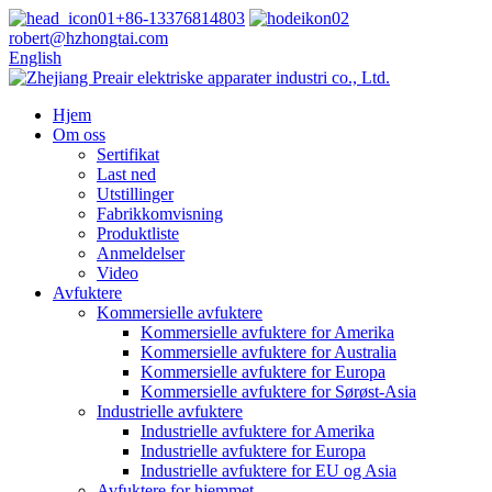
+86-13376814803
robert@hzhongtai.com
English
Hjem
Om oss
Sertifikat
Last ned
Utstillinger
Fabrikkomvisning
Produktliste
Anmeldelser
Video
Avfuktere
Kommersielle avfuktere
Kommersielle avfuktere for Amerika
Kommersielle avfuktere for Australia
Kommersielle avfuktere for Europa
Kommersielle avfuktere for Sørøst-Asia
Industrielle avfuktere
Industrielle avfuktere for Amerika
Industrielle avfuktere for Europa
Industrielle avfuktere for EU og Asia
Avfuktere for hjemmet