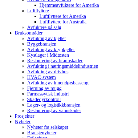
Hjemmeavfuktere for Amerika
Luftflyttere
Luftflyttere for Amerika
Luftflyttere for Australia
Avfuktere på salg
Bruksområder
Avfukting av kjeller
Byggebransjen
Avfukting av krypkjeller
Kystlager i Midtøsten
Restaurering av brannskader
Avfukting i næringsmiddelindustrien
Avfukting av drivhus
HVAC-system
Avfukting av innendørsbasseng
Fjerning av mugg
Farmasøytisk industri
Skadedyrkontroll
Lager- og logistikkbransjen
Restaurering av vannskader
Prosjekter
Nyheter
Nyheter fra selskapet
Bransjenyheter