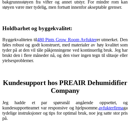
bakgrunnsstøyen fra vifter og annet utstyr. For mindre rom kan
støyen være mer tydelig, men fortsatt innenfor akseptable grenser.
Holdbarhet og byggekvalitet:
Byggekvaliteten til
480 Pints ​​Grow Room Avfukter
er utmerket. Den
føles robust og godt konstruert, med materialer av høy kvalitet som
tyder på at den vil tåle påkjenningene ved kontinuerlig bruk. Jeg har
brukt den i flere måneder nå, og den viser ingen tegn til slitasje eller
ytelsesproblemer.
Kundesupport hos PREAIR Dehumidifier
Company
Jeg hadde et par spørsmål angående oppsettet, og
kundesupportteamet var responsive og hjelpsomme.
avfukterfirma
ga
tydelige instruksjoner og tips for optimal bruk, noe jeg satte stor pris
på.