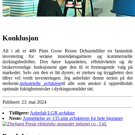
Konklusjon
Alt i alt er 480 Pints ​​Grow Room Dehumidifier en fantastisk
investering for seriøse innendørsgartnere og kommersielle
dyrkingsbedrifter. Den høye kapasiteten, effektiviteten og de
brukervennlige funksjonene gjør den til et fremragende valg på
markedet. Selv om den er litt dyrere, er ytelsen og tryggheten den
tilbyr vel verdt investeringen. Jeg anbefaler denne serien på det
sterkeste.
industrielle avfuktere
til alle som ønsker å opprettholde
optimale fuktighetsnivåer i dyrkingsområdet sitt.
Publisert: 23. mai 2024
Tidligere:
Anbefalt LGR-avfukter
Neste:
Anmeldelse av 135-pint avfukteren for hele hjemmet