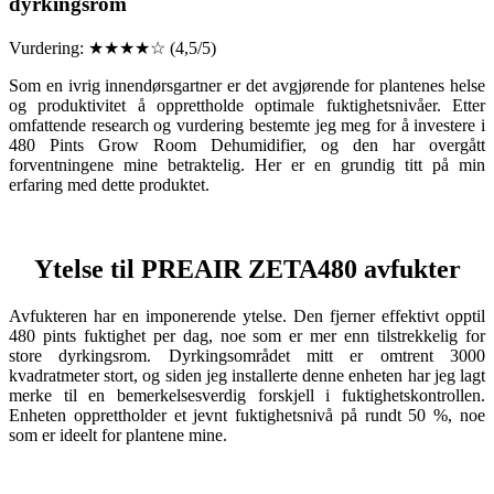
dyrkingsrom
Vurdering: ★★★★☆ (4,5/5)
Som en ivrig innendørsgartner er det avgjørende for plantenes helse
og produktivitet å opprettholde optimale fuktighetsnivåer. Etter
omfattende research og vurdering bestemte jeg meg for å investere i
480 Pints ​​Grow Room Dehumidifier, og den har overgått
forventningene mine betraktelig. Her er en grundig titt på min
erfaring med dette produktet.
Ytelse til PREAIR ZETA480 avfukter
Avfukteren har en imponerende ytelse. Den fjerner effektivt opptil
480 pints fuktighet per dag, noe som er mer enn tilstrekkelig for
store dyrkingsrom. Dyrkingsområdet mitt er omtrent 3000
kvadratmeter stort, og siden jeg installerte denne enheten har jeg lagt
merke til en bemerkelsesverdig forskjell i fuktighetskontrollen.
Enheten opprettholder et jevnt fuktighetsnivå på rundt 50 %, noe
som er ideelt for plantene mine.