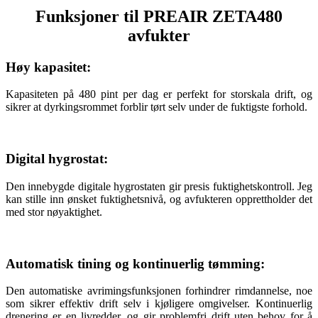
Funksjoner til PREAIR ZETA480
avfukter
Høy kapasitet:
Kapasiteten på 480 pint per dag er perfekt for storskala drift, og
sikrer at dyrkingsrommet forblir tørt selv under de fuktigste forhold.
Digital hygrostat:
Den innebygde digitale hygrostaten gir presis fuktighetskontroll. Jeg
kan stille inn ønsket fuktighetsnivå, og avfukteren opprettholder det
med stor nøyaktighet.
Automatisk tining og kontinuerlig tømming:
Den automatiske avrimingsfunksjonen forhindrer rimdannelse, noe
som sikrer effektiv drift selv i kjøligere omgivelser. Kontinuerlig
drenering er en livredder, og gir problemfri drift uten behov for å